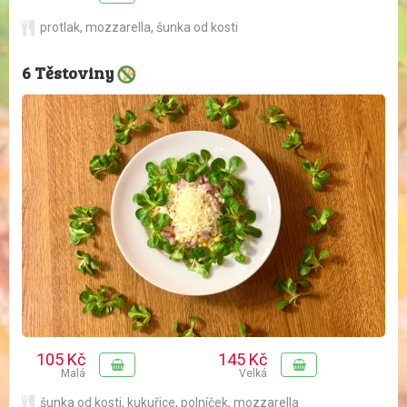
protlak
,
mozzarella
,
šunka od kosti
6 Těstoviny
105 Kč
145 Kč
Malá
Velká
šunka od kosti
,
kukuřice
,
polníček
,
mozzarella