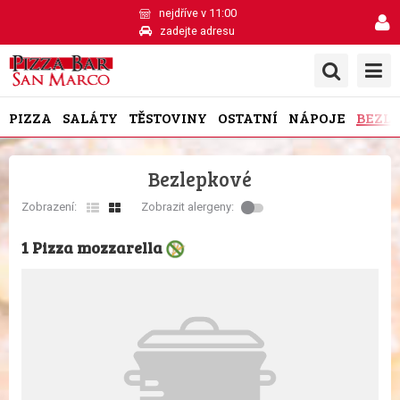
nejdříve v 11:00
zadejte adresu
PIZZA
SALÁTY
TĚSTOVINY
OSTATNÍ
NÁPOJE
BEZL
Bezlepkové
Zobrazení:
Zobrazit alergeny:
1 Pizza mozzarella