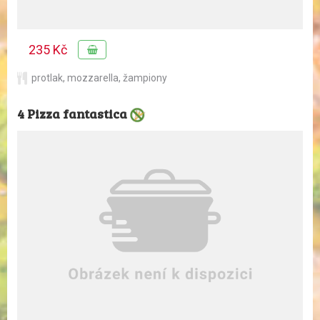
235 Kč
protlak
,
mozzarella
,
žampiony
4 Pizza fantastica