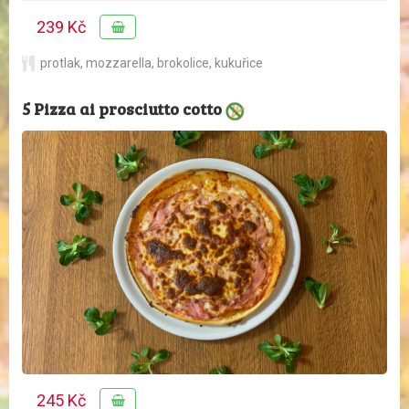
239 Kč
protlak
,
mozzarella
,
brokolice
,
kukuřice
5 Pizza ai prosciutto cotto
245 Kč