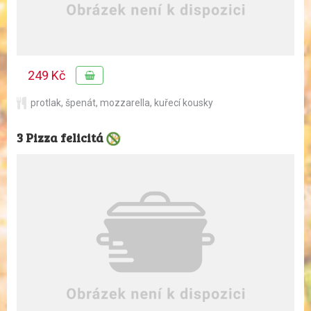
249 Kč
protlak
,
špenát
,
mozzarella
,
kuřecí kousky
3 Pizza felicitá