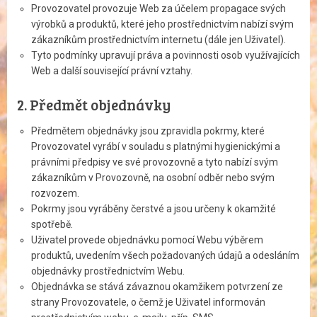
Provozovatel provozuje Web za účelem propagace svých
výrobků a produktů, které jeho prostřed­nictvím nabízí svým
zákazníkům prostřednictvím internetu (dále jen Uživatel).
Tyto podmínky upravují práva a povinnosti osob využívajících
Web a další související právní vztahy.
2. Předmět objednávky
Předmětem objednávky jsou zpravidla pokrmy, které
Provozovatel vyrábí v souladu s platnými hygienickými a
právními předpisy ve své provozovně a tyto nabízí svým
zákazníkům v Provozovně, na osobní odběr nebo svým
rozvozem.
Pokrmy jsou vyráběny čerstvé a jsou určeny k okamžité
spotřebě.
Uživatel provede objednávku pomocí Webu výběrem
produktů, uvedením všech požadovaných údajů a odesláním
objednávky prostřednictvím We­bu.
Objednávka se stává závaznou okamžikem potvrzení ze
strany Provozovatele, o čemž je Uživatel informován