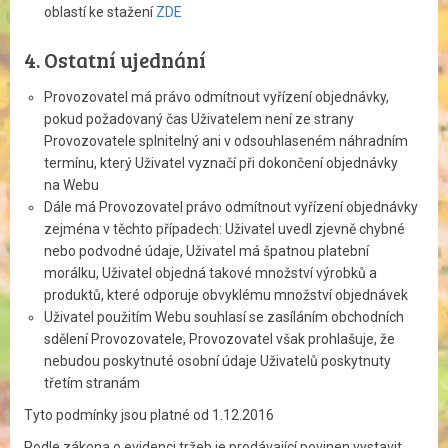
oblastí ke stažení
ZDE
4. Ostatní ujednání
Provozovatel má právo odmítnout vyřízení objednávky,
pokud požadovaný čas Uživatelem není ze strany
Provozovatele splnitelný ani v odsouhlaseném náhradním
termínu, který Uživatel vyznačí při dokončení objednávky
na Webu
Dále má Provozovatel právo odmítnout vyřízení objednávky
zejména v těchto případech: Uživatel uvedl zjevně chybné
nebo podvodné údaje, Uživatel má špatnou platební
morálku, Uživatel objedná takové množství výrobků a
produktů, které odporuje obvyklému množství objednávek
Uživatel použitím Webu souhlasí se zasíláním obchodních
sdělení Provozovatele, Provozovatel však prohlašuje, že
nebudou poskytnuté osobní údaje Uživatelů poskytnuty
třetím stranám
Tyto podmínky jsou platné od 1.12.2016
Podle zákona o evidenci tržeb je prodávající povinen vystavit