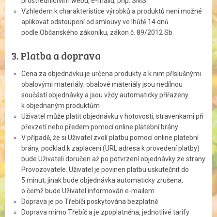
prostřednictvím webu, e-mailu, příp. SMS.
Vzhledem k charakteristice výrobků a produktů není možné
aplikovat odstoupení od smlouvy ve lhůtě 14 dnů
podle Občanského zákoníku, zákon č. 89/2012 Sb.
3. Platba a doprava
Cena za objednávku je určena produkty a k nim příslušnými
obalovými materiály; obalové materiály jsou nedílnou
součástí objednávky a jsou vždy automaticky přiřazeny
k objednaným produktům
Uživatel může platit objednávku v hotovosti, stra­venkami při
převzetí nebo předem pomocí online platební brány
V případě, že si Uživatel zvolí platbu pomocí online platební
brány, podklad k zaplacení (URL adresa k provedení platby)
bude Uživateli doručen až po potvrzení objednávky ze strany
Provozovatele. Uživatel je povinen platbu uskutečnit do
5 minut, jinak bude objednávka automaticky zrušena,
o čemž bude Uživatel informován e-mailem.
Doprava je po Třebíči poskytována bezplatně
Doprava mimo Třebíč a je zpoplatněna, jednotlivé tarify