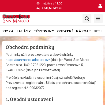
nejdříve v 11:00
zadejte adresu
PIZZA
SALÁTY
TĚSTOVINY
OSTATNÍ
NÁPOJE
BEZL
Obchodní podmínky
Podmínky užití provozovatele webové stránky
https://sanmarco.adaptee.cz/
(dále jen Web). San Marco
Gastro s.r.o., IČO: 07221223, provozovna Otmarova 5,
67401 Třebíč (dále jen Provozovatel).
Pro účely nakládání s osobními údaji uživatelů Webu je
Provozovatel registrován u Úřadu pro ochranu osobních údajů
pod registrací č. 00032072.
1. Úvodní ustanovení